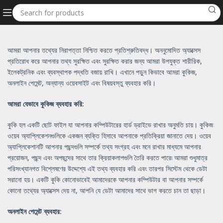
আমরা আপনার তথ্যের নিরাপত্তা নিশ্চিত করতে প্রতিশ্রুতিবদ্ধ। অননুমোদিত অ্যাক্সেস
প্রতিরোধ করে আপনার তথ্য সুরক্ষিত এবং সুরক্ষিত করার জন্য আমরা উপযুক্ত শারীরিক,
ইলেকট্রনিক এবং ব্যবস্থাপক পদ্ধতি বজায় রাখি। এখানে পড়ুন কিভাবে আমরা কুকিজ,
অনলাইন পেমেন্ট, অন্যান্য ওয়েবসাইট এবং বিষয়বস্তু ব্যবহার করি।
আমরা
যেভাবে
কুকিজ
ব্যবহার
করি
:
কুকি হল একটি ছোট ফাইল যা আপনার কম্পিউটারের হার্ড ড্রাইভে রাখার অনুমতি চায়। কুকিজ
ওয়েব অ্যাপ্লিকেশনগুলিকে একজন ব্যক্তি হিসাবে আপনাকে প্রতিক্রিয়া জানাতে দেয়। ওয়েব
অ্যাপ্লিকেশানটি আপনার পছন্দগুলি সম্পর্কে তথ্য সংগ্রহ এবং মনে রাখার মাধ্যমে আপনার
প্রয়োজন, পছন্দ এবং অপছন্দের সাথে তার ক্রিয়াকলাপগুলি তৈরি করতে পারে৷ আমরা শুধুমাত্র
পরিসংখ্যানগত বিশ্লেষণের উদ্দেশ্যে এই তথ্য ব্যবহার করি এবং তারপর সিস্টেম থেকে ডেটা
সরানো হয়। একটি কুকি কোনোভাবেই আমাদেরকে আপনার কম্পিউটার বা আপনার সম্পর্কে
কোনো তথ্যের অ্যাক্সেস দেয় না, আপনি যে ডেটা আমাদের সাথে ভাগ করতে চান তা ছাড়া।
অনলাইন
পেমেন্ট
ব্যবহার
: